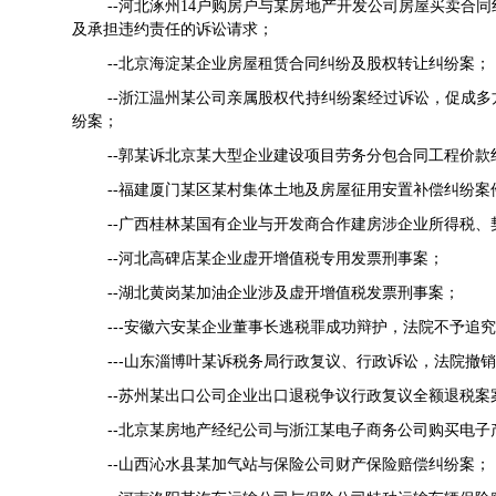
--河北涿州14户购房户与某房地产开发公司房屋买卖合
及承担违约责任的诉讼请求；
--北京海淀某企业房屋租赁合同纠纷及股权转让纠纷案；
--浙江温州某公司亲属股权代持纠纷案经过诉讼，促成
纷案；
--郭某诉北京某大型企业建设项目劳务分包合同工程价款
--福建厦门某区某村集体土地及房屋征用安置补偿纠纷案
--广西桂林某国有企业与开发商合作建房涉企业所得税
--河北高碑店某企业虚开增值税专用发票刑事案；
--湖北黄岗某加油企业涉及虚开增值税发票刑事案；
---
安徽六安某企业董事长逃税罪成功辩护，法院不予追究
---
山东淄博叶某诉税务局行政复议、行政诉讼，法院撤销
--
苏州某出口公司企业出口退税争议行政复议全额退税案
--
北京某房地产经纪公司与浙江某电子商务公司购买电子
--
山西沁水县某加气站与保险公司财产保险赔偿纠纷案；