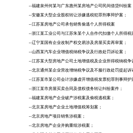
--
福建泉州何某与广东惠州某房地产公司民间借贷纠纷案
--
安徽某大型企业股权转让涉嫌逃税犯罪刑事辩护案；
--
江苏某房地产公司承包销售偷逃个人所得税案
--
浙江某工业公司与江苏朱某个人合作代扣缴个人所得税
--
辽宁某国有企业改制产权交易涉及房屋买卖再审案；
--
山西某汽车企业增值税纳税争议及行政处罚诉讼案；
--
江苏某大型房地产公司土地增值税及企业所得税纳税争
--
北京通州某企业营改增纳税争议及不服行政处罚提起诉
--
江苏某市某公司会计涉嫌虚开增值税发票犯罪刑事辩护
--
浙江某市房屋买卖合同及债权债务转让纠纷案件；
--
福建某房地产企业破产涉税案及偷税逃税案；
--
北京某房地产企业土地增值税筹划案；
--
北京房地产项目销售涉税案；
--
北京房地产企业并购重组涉税案；