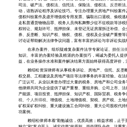
司法、破产法、债权法、信托法、保险法、侵权法、
反垄断
法
动，谙熟诉讼程序及诉讼技巧。专注办理重大房地产纠纷案件
债权纠纷案件及虚开增值税专用发票、骗取出口退税、偷税逃
走私普通货物物品罪、税务人员徇私舞弊少征不征税款等涉税
权转让、规划许可、抵押担保、未登记无证房屋拆迁补偿、企
券、反垄断、知识产权、物权、债权、侵权及企业破产重整等
讨论证帮助解决法律争议问题，富有丰富的诉讼与非诉讼实战
在承办案件、组织疑难复杂案件法学专家论证、担任
法
知识、丰富的办案经验及精湛的办案技巧，竭诚为委托人提
益，在业务操作水准和案件解决结果方面始终获得高度评价，
赖绍松资深律师有从事税务诉讼、房地产、信托、反垄
权交易、工程建设及房地产项目等法律事务的丰富经验。在法
广泛认可。从业以来曾办理过大量的税务、房地产和公司业务
他律师共同为企业提供了破产重整、重组并购、公司上市、法
产能源、项目投资、抵押担保、知识产权、国际贸易、税务争
税
、
个人所得税
、增值税、土地增值税、契税、房产税、土地
矿权采矿权纠纷、重大建设施工合同纠纷、重大公司股权代持
功案例。
“
赖绍松律师本着
勤勉诚信，优质高效；精益求精，止于
”
“
”
独立
和
客户至上、诚实信誉
的原则，崇尚团队合作，注重客