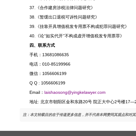
37.
《合作建房涉税法律问题研究》
38.
《暂缓出口退税可诉性问题研究》
39.
《挂靠开具增值税发专用票不构成犯罪问题研究》
40.
《论“如实代开”不构成虚开增值税发专用票罪》
四、联系方式
13681086635
手机：
010-85199966
电话：
1056606199
微信：
Q Q : 1056606199
Email
laishaosong@yingkelawyer.com
：
:
20
2
17—
地址
北京市朝阳区金和东路
号
院正大中心
号楼
注：本文转载目的在于传递更多信息，并不代表本网赞同其观点和对其