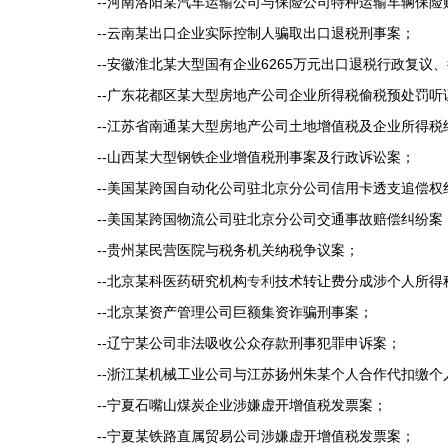
--
河南洛阳某汽车运输公司与保险公司特种运输车辆保险
--
云南某出口企业实际控制人骗取出口退税刑事案；
--
6265
安徽淮北某大型国有企业
万元出口退税行政复议、
--
广东花都区某大型房地产公司企业所得税偷税预处罚听
--
江苏省南通某大型房地产公司土地增值税及企业所得税
--
山西某大型钢铁企业增值税刑事案及行政诉讼案；
--
美国某跨国自动化公司驻北京分公司信用卡透支追偿权
--
美国某跨国物流公司驻北京分公司交通事故赔偿纠纷案
--
贵州某民营医院与税务机关纳税争议案；
--
北京某科医药研究机构
专利
技术转让费分成涉个人所得
--
北京某资产管理公司巨额集资诈骗刑事案；
--
辽宁某公司非法吸收公众存款刑事犯罪申诉案；
--
浙江某机械工业公司与江苏扬州朱某个人合作代扣缴个
--
宁夏石嘴山煤炭企业涉嫌虚开增值税发票案；
--
宁夏某铁路直属贸易公司涉嫌虚开增值税发票案；