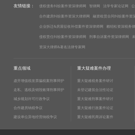
友情链接：
债权债务纠纷案件资深律师网
智律网
法学专家论证网
公
合作建房纠纷案件资深大律师网
融资租赁合同纠纷案件资
企业拆迁&房屋征收补偿案件资深律师网
赖绍松资深税务
侵权责任纠纷案件资深律师网
刑事自诉案件资深律师网
资深大律师&著名法律专家网
重点领域
重大疑难案件办理
虚开增值税发票骗税案刑事辩护
重大疑难税务案件研讨
走私、逃税及销毁账簿刑事辩护
未登记建筑合法性论证
城乡规划许可行政争议
重大疑难刑事案件研讨
合作建房纳税争议
重大疑难行政案件论证
建设单位异地经营纳税争议
重大疑难民商诉讼案件