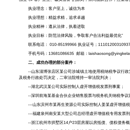
执业理念：客户至上，诚信为本
执业理想：精益求精，追求卓越
执业精神：遵从法律，执着进取
”
执业目标：防范法律风险，争取客户合法利益最优化
010-85199966
1110120031093
联系电话：
执业证号；
13681086635
laishaosong@yingkel
手机号码：
邮箱：
二、成功办理的部分案件：
--山东淄博张店区某公司涉城镇土地使用税纳税争议行
及税务行政处罚决定，二审法院维持一审法院判决；
--湖北武汉某公司实际控制人虚开增值税发票刑事案；
--深圳前海某基金合伙企业销售股票与税务机关纳税争议
---
山东滨州市某再生资源公司实际控制人姜某虚开增值税
---
福建泉州南安某大型公司总经理虚开增值税专用发票刑
--
14
23
浙江杭州市拱墅区
户
层房屋以房抵债、债权债务概