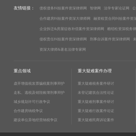
友情链接：
债权债务纠纷案件资深律师网
智律网
法学专家论证网
公
合作建房纠纷案件资深大律师网
融资租赁合同纠纷案件资
企业拆迁&房屋征收补偿案件资深律师网
赖绍松资深税务
侵权责任纠纷案件资深律师网
刑事自诉案件资深律师网
资深大律师&著名法律专家网
重点领域
重大疑难案件办理
虚开增值税发票骗税案刑事辩护
重大疑难税务案件研讨
走私、逃税及销毁账簿刑事辩护
未登记建筑合法性论证
城乡规划许可行政争议
重大疑难刑事案件研讨
合作建房纳税争议
重大疑难行政案件论证
建设单位异地经营纳税争议
重大疑难民商诉讼案件